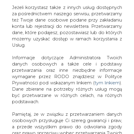
Jeżeli korzystasz także z innych usług dostępnych
za pośrednictwem naszego serwisu, przetwarzamy
też Twoje dane osobowe podane przy zakładaniu
konta lub rejestracji do newslettera. Przetwarzamy
NAJNOWSZE
NAJCIEKAWSZE
WAŻNY TEMAT
dane, które podajesz, pozostawiasz lub do których
możemy uzyskać dostęp w ramach korzystania z
Usług.
Informacje dotyczące Administratora Twoich
danych osobowych a także cele i podstawy
przetwarzania oraz inne niezbędne informacje
wymagane przez RODO znajdziesz w Polityce
Prywatności pod wskazanym linkiem (
tym linkiem
).
Dane zbierane na potrzeby różnych usług mogą
być przetwarzane w różnych celach, na różnych
podstawach.
Energetyka i gospodarka: 7
tematów, o których teraz mówi
Pamiętaj, że w związku z przetwarzaniem danych
rynek
osobowych przysługuje Ci szereg gwarancji i praw,
a przede wszystkim prawo do odwołania zgody
oraz prawo sprzeciwu wobec przetwarzania Twoich