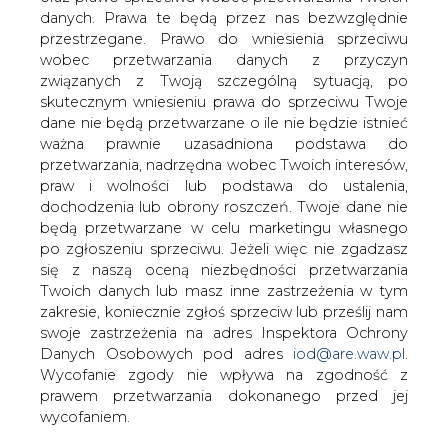
danych. Prawa te będą przez nas bezwzględnie
przestrzegane. Prawo do wniesienia sprzeciwu
wobec przetwarzania danych z przyczyn
związanych z Twoją szczególną sytuacją, po
skutecznym wniesieniu prawa do sprzeciwu Twoje
dane nie będą przetwarzane o ile nie będzie istnieć
ważna prawnie uzasadniona podstawa do
przetwarzania, nadrzędna wobec Twoich interesów,
praw i wolności lub podstawa do ustalenia,
dochodzenia lub obrony roszczeń. Twoje dane nie
będą przetwarzane w celu marketingu własnego
2026-08-06 18:00
po zgłoszeniu sprzeciwu. Jeżeli więc nie zgadzasz
Bartosz Krysta odchodzi z Zarządu Enea i
się z naszą oceną niezbędności przetwarzania
wchodzi do Zarządu Polimex Mostostal
Twoich danych lub masz inne zastrzeżenia w tym
zakresie, koniecznie zgłoś sprzeciw lub prześlij nam
swoje zastrzeżenia na adres Inspektora Ochrony
Danych Osobowych pod adres
iod@are.waw.pl
.
Wycofanie zgody nie wpływa na zgodność z
prawem przetwarzania dokonanego przed jej
wycofaniem.