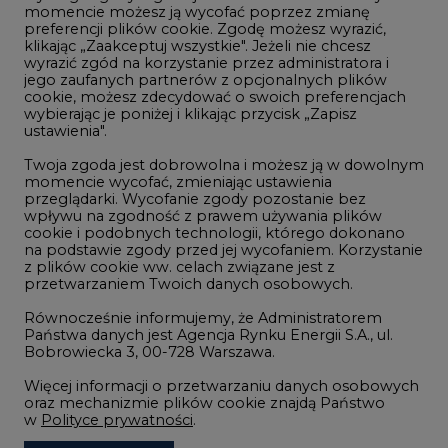
momencie możesz ją wycofać poprzez zmianę
Telekomunikacja i IT
preferencji plików cookie. Zgodę możesz wyrazić,
klikając „Zaakceptuj wszystkie". Jeżeli nie chcesz
Handel emisjami CO2
wyrazić zgód na korzystanie przez administratora i
Wodór
jego zaufanych partnerów z opcjonalnych plików
cookie, możesz zdecydować o swoich preferencjach
Górnictwo
wybierając je poniżej i klikając przycisk „Zapisz
ustawienia".
Zmiany klimatyczne
Twoja zgoda jest dobrowolna i możesz ją w dowolnym
momencie wycofać, zmieniając ustawienia
przeglądarki. Wycofanie zgody pozostanie bez
Atom
wpływu na zgodność z prawem używania plików
Fotowoltaika
cookie i podobnych technologii, którego dokonano
na podstawie zgody przed jej wycofaniem. Korzystanie
Offshore wind
z plików cookie ww. celach związane jest z
przetwarzaniem Twoich danych osobowych.
Magazyny energii
Równocześnie informujemy, że Administratorem
Zielone samorządy
Państwa danych jest Agencja Rynku Energii S.A., ul.
Bobrowiecka 3, 00-728 Warszawa.
Zielona gospodarka
Więcej informacji o przetwarzaniu danych osobowych
oraz mechanizmie plików cookie znajdą Państwo
w
Polityce prywatności
.