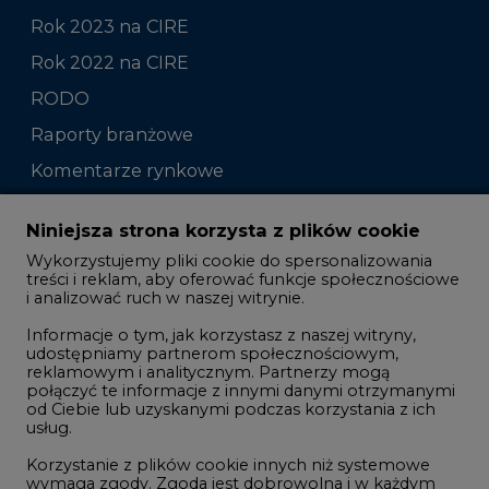
Rok 2023 na CIRE
Rok 2022 na CIRE
RODO
Raporty branżowe
Komentarze rynkowe
Zmiany kadrowe na rynku
Niniejsza strona korzysta z plików cookie
Wykorzystujemy pliki cookie do spersonalizowania
Studio CIRE
treści i reklam, aby oferować funkcje społecznościowe
i analizować ruch w naszej witrynie.
Rozmowy o energetyce
Informacje o tym, jak korzystasz z naszej witryny,
Gospodarka
udostępniamy partnerom społecznościowym,
reklamowym i analitycznym. Partnerzy mogą
Geopolityka
połączyć te informacje z innymi danymi otrzymanymi
LTE450
od Ciebie lub uzyskanymi podczas korzystania z ich
usług.
Korzystanie z plików cookie innych niż systemowe
Innowacje i AI
wymaga zgody. Zgoda jest dobrowolna i w każdym