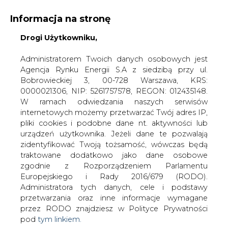
Informacja na stronę
KONTAKT:
REDAKCJA@CIRE.PL
Drogi Użytkowniku,
WYDAWCA PORTALU:
Administratorem Twoich danych osobowych jest
Agencja Rynku Energii S.A z siedzibą przy ul.
A
A
A
WIELKOŚĆ TEKSTU
WYSOKI KONTRAST
Bobrowieckiej 3, 00-728 Warszawa, KRS:
0000021306, NIP: 5261757578, REGON: 012435148.
ZALOGUJ SIĘ
W ramach odwiedzania naszych serwisów
internetowych możemy przetwarzać Twój adres IP,
pliki cookies i podobne dane nt. aktywności lub
urządzeń użytkownika. Jeżeli dane te pozwalają
zidentyfikować Twoją tożsamość, wówczas będą
traktowane dodatkowo jako dane osobowe
zgodnie z Rozporządzeniem Parlamentu
Europejskiego i Rady 2016/679 (RODO).
Administratora tych danych, cele i podstawy
przetwarzania oraz inne informacje wymagane
przez RODO znajdziesz w Polityce Prywatności
pod
tym linkiem.
WŁĄCZ CIRE.TV