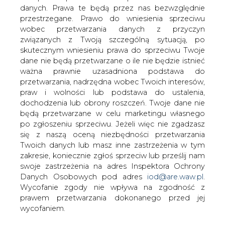
danych. Prawa te będą przez nas bezwzględnie
przestrzegane. Prawo do wniesienia sprzeciwu
Podwyżka VAT na żywność
wobec przetwarzania danych z przyczyn
związanych z Twoją szczególną sytuacją, po
skutecznym wniesieniu prawa do sprzeciwu Twoje
dane nie będą przetwarzane o ile nie będzie istnieć
ważna prawnie uzasadniona podstawa do
przetwarzania, nadrzędna wobec Twoich interesów,
praw i wolności lub podstawa do ustalenia,
Inflacja będzie wyższa w
dochodzenia lub obrony roszczeń. Twoje dane nie
nadchodzących miesiącach.
będą przetwarzane w celu marketingu własnego
po zgłoszeniu sprzeciwu. Jeżeli więc nie zgadzasz
się z naszą oceną niezbędności przetwarzania
1. Podniesienie stawki VAT na żywność z 0 do 5 proc. od 1
Twoich danych lub masz inne zastrzeżenia w tym
kwietnia 2024 roku było zapowiadane od dłuższego
zakresie, koniecznie zgłoś sprzeciw lub prześlij nam
czasu.
swoje zastrzeżenia na adres Inspektora Ochrony
2. Większa część podwyżki VAT-u zostanie
Danych Osobowych pod adres
iod@are.waw.pl
.
uwzględnionych w cenach produktów oferowanych
Wycofanie zgody nie wpływa na zgodność z
przez sklepy.
prawem przetwarzania dokonanego przed jej
3. Od tego tygodnia za zakupy zapłacimy więcej.
wycofaniem.