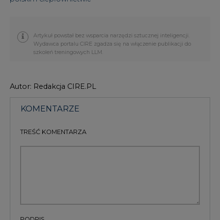
Artykuł powstał bez wsparcia narzędzi sztucznej inteligencji.
Wydawca portalu CIRE zgadza się na włączenie publikacji do
szkoleń treningowych LLM.
Autor: Redakcja CIRE.PL
KOMENTARZE
TREŚĆ KOMENTARZA
PODPIS