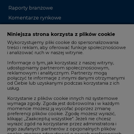
Raporty branżowe
Komentarze rynkowe
Zmiany kadrowe na rynku
Niniejsza strona korzysta z plików cookie
Wykorzystujemy pliki cookie do spersonalizowania
Studio CIRE
treści i reklam, aby oferować funkcje społecznościowe
i analizować ruch w naszej witrynie.
Rozmowy o energetyce
Informacje o tym, jak korzystasz z naszej witryny,
Gospodarka
udostępniamy partnerom społecznościowym,
reklamowym i analitycznym. Partnerzy mogą
Geopolityka
połączyć te informacje z innymi danymi otrzymanymi
LTE450
od Ciebie lub uzyskanymi podczas korzystania z ich
usług.
Korzystanie z plików cookie innych niż systemowe
Innowacje i AI
wymaga zgody. Zgoda jest dobrowolna i w każdym
momencie możesz ją wycofać poprzez zmianę
Telekomunikacja i IT
preferencji plików cookie. Zgodę możesz wyrazić,
klikając „Zaakceptuj wszystkie". Jeżeli nie chcesz
Handel emisjami CO2
wyrazić zgód na korzystanie przez administratora i
Wodór
jego zaufanych partnerów z opcjonalnych plików
cookie, możesz zdecydować o swoich preferencjach