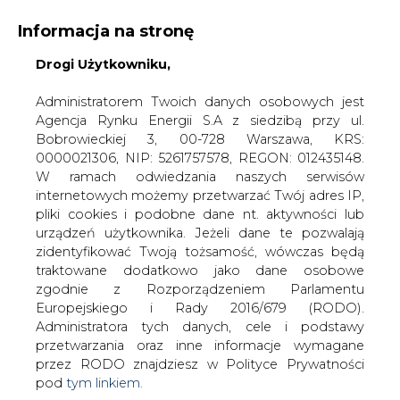
Informacja na stronę
Drogi Użytkowniku,
KONTAKT:
REDAKCJA@CIRE.PL
WYDAWCA PORTALU:
Administratorem Twoich danych osobowych jest
Agencja Rynku Energii S.A z siedzibą przy ul.
A
A
A
WIELKOŚĆ TEKSTU
WYSOKI KONTRAST
Bobrowieckiej 3, 00-728 Warszawa, KRS:
0000021306, NIP: 5261757578, REGON: 012435148.
ZALOGUJ SIĘ
W ramach odwiedzania naszych serwisów
internetowych możemy przetwarzać Twój adres IP,
pliki cookies i podobne dane nt. aktywności lub
urządzeń użytkownika. Jeżeli dane te pozwalają
zidentyfikować Twoją tożsamość, wówczas będą
traktowane dodatkowo jako dane osobowe
zgodnie z Rozporządzeniem Parlamentu
Europejskiego i Rady 2016/679 (RODO).
Administratora tych danych, cele i podstawy
przetwarzania oraz inne informacje wymagane
przez RODO znajdziesz w Polityce Prywatności
pod
tym linkiem.
WŁĄCZ CIRE.TV