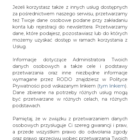
Jeżeli korzystasz także z innych usług dostępnych
za pośrednictwem naszego serwisu, przetwarzamy
też Twoje dane osobowe podane przy zakładaniu
konta lub rejestracji do newslettera. Przetwarzamy
Strona główna
/
GOSPODARKA I
dane, które podajesz, pozostawiasz lub do których
PRZEMYSŁ
/
Podwyżka VAT na żywność
możemy uzyskać dostęp w ramach korzystania z
Usług.
Redakcja
CIRE.PL
2024-04-03 17:00
Informacje dotyczące Administratora Twoich
drukuj
danych osobowych a także cele i podstawy
skomentuj
przetwarzania oraz inne niezbędne informacje
udostępnij
:
wymagane przez RODO znajdziesz w Polityce
Prywatności pod wskazanym linkiem (
tym linkiem
).
Dane zbierane na potrzeby różnych usług mogą
być przetwarzane w różnych celach, na różnych
podstawach.
Pamiętaj, że w związku z przetwarzaniem danych
osobowych przysługuje Ci szereg gwarancji i praw,
a przede wszystkim prawo do odwołania zgody
oraz prawo sprzeciwu wobec przetwarzania Twoich