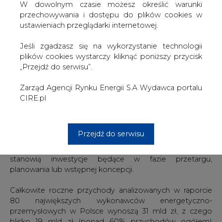
wykonawców energetyczno-przemysłowych działających
W dowolnym czasie możesz określić warunki
w Polsce od kilku lat wynosi w granicach 20 mld zł
przechowywania i dostępu do plików cookies w
rocznie. W najbliższych latach ograniczone moce
ustawieniach przeglądarki internetowej.
przerobowe branży budowlanej będą więc wąskim
gardłem dla realizacji zapowiadanych inwestycji, która
Jeśli zgadzasz się na wykorzystanie technologii
potrwa co najmniej 20 lat.
plików cookies wystarczy kliknąć poniższy przycisk
„Przejdź do serwisu”.
Jak wynika z raportu firmy badawczej Spectis
zatytułowanego „Budownictwo energetyczno-
Zarząd Agencji Rynku Energii S.A Wydawca portalu
przemysłowe w Polsce 2022-2027”, aktualna wartość 180
CIRE.pl
realizowanych i planowanych największych inwestycji
energetyczno-przemysłowych w Polsce to 305 mld zł,
co jest kwotą o 50 mld zł wyższą niż rok wcześniej. W puli
Przejdź do serwisu
znaczących projektów inwestycje na etapie budowy mają
łączną wartość jedynie 28 mld zł, a pozostałe 278 mld zł
stanowią inwestycje będące w fazie przetargu,
planowania lub wstępnej koncepcji.
Całkowite roczne przychody analizowanych w raporcie
80 największych wykonawców energetyczno-
przemysłowych w Polsce wynoszą 31 mld zł, z czego
blisko 19 mld zł (ponad 60% przychodów ogółem)