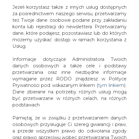
Jeżeli korzystasz także z innych usług dostępnych
za pośrednictwem naszego serwisu, przetwarzamy
też Twoje dane osobowe podane przy zakładaniu
konta lub rejestracji do newslettera. Przetwarzamy
Strona główna
/
GOSPODARKA I
dane, które podajesz, pozostawiasz lub do których
PRZEMYSŁ
/
Transformacja energetyczna - liczba i
możemy uzyskać dostęp w ramach korzystania z
wartość inwestycji rosną
Usług.
Redakcja
CIRE.PL
Informacje dotyczące Administratora Twoich
2022-08-09 17:00
danych osobowych a także cele i podstawy
drukuj
przetwarzania oraz inne niezbędne informacje
skomentuj
wymagane przez RODO znajdziesz w Polityce
udostępnij
:
Prywatności pod wskazanym linkiem (
tym linkiem
).
Dane zbierane na potrzeby różnych usług mogą
być przetwarzane w różnych celach, na różnych
podstawach.
Pamiętaj, że w związku z przetwarzaniem danych
osobowych przysługuje Ci szereg gwarancji i praw,
a przede wszystkim prawo do odwołania zgody
oraz prawo sprzeciwu wobec przetwarzania Twoich