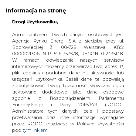
Informacja na stronę
Drogi Użytkowniku,
KONTAKT:
REDAKCJA@CIRE.PL
WYDAWCA PORTALU:
Administratorem Twoich danych osobowych jest
Agencja Rynku Energii S.A z siedzibą przy ul.
A
A
A
WIELKOŚĆ TEKSTU
WYSOKI KONTRAST
Bobrowieckiej 3, 00-728 Warszawa, KRS:
0000021306, NIP: 5261757578, REGON: 012435148.
ZALOGUJ SIĘ
W ramach odwiedzania naszych serwisów
internetowych możemy przetwarzać Twój adres IP,
pliki cookies i podobne dane nt. aktywności lub
urządzeń użytkownika. Jeżeli dane te pozwalają
zidentyfikować Twoją tożsamość, wówczas będą
traktowane dodatkowo jako dane osobowe
zgodnie z Rozporządzeniem Parlamentu
Europejskiego i Rady 2016/679 (RODO).
Administratora tych danych, cele i podstawy
przetwarzania oraz inne informacje wymagane
przez RODO znajdziesz w Polityce Prywatności
pod
tym linkiem.
WŁĄCZ CIRE.TV