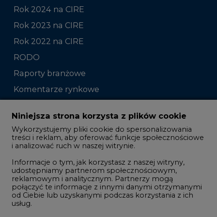
Rok 2024 na CIRE
Rok 2023 na CIRE
Rok 2022 na CIRE
RODO
Raporty branżowe
Komentarze rynkowe
Zmiany kadrowe na rynku
Niniejsza strona korzysta z plików cookie
Wykorzystujemy pliki cookie do spersonalizowania
Studio CIRE
treści i reklam, aby oferować funkcje społecznościowe
i analizować ruch w naszej witrynie.
Rozmowy o energetyce
Informacje o tym, jak korzystasz z naszej witryny,
Gospodarka
udostępniamy partnerom społecznościowym,
reklamowym i analitycznym. Partnerzy mogą
Geopolityka
połączyć te informacje z innymi danymi otrzymanymi
LTE450
od Ciebie lub uzyskanymi podczas korzystania z ich
usług.