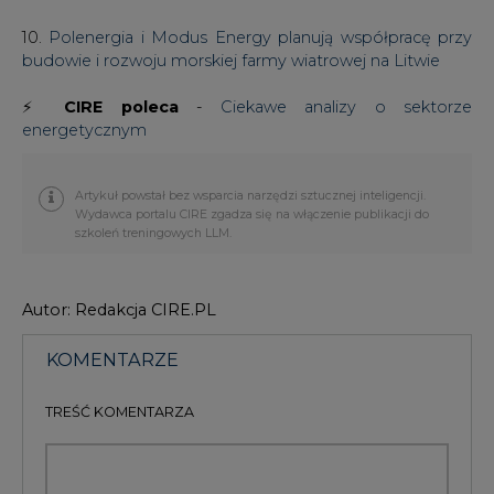
10.
Polenergia i Modus Energy planują współpracę przy
budowie i rozwoju morskiej farmy wiatrowej na Litwie
⚡
CIRE poleca
-
Ciekawe analizy o sektorze
energetycznym
Artykuł powstał bez wsparcia narzędzi sztucznej inteligencji.
Wydawca portalu CIRE zgadza się na włączenie publikacji do
szkoleń treningowych LLM.
Autor: Redakcja CIRE.PL
KOMENTARZE
TREŚĆ KOMENTARZA