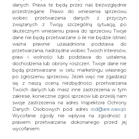
danych. Prawa te będą przez nas bezwzględnie
przestrzegane. Prawo do wniesienia sprzeciwu
wobec przetwarzania danych z przyczyn
Transformacja energetyczna -
związanych z Twoją szczególną sytuacją, po
liczba i wartość inwestycji rosną
skutecznym wniesieniu prawa do sprzeciwu Twoje
dane nie będą przetwarzane o ile nie będzie istnieć
ważna prawnie uzasadniona podstawa do
przetwarzania, nadrzędna wobec Twoich interesów,
praw i wolności lub podstawa do ustalenia,
dochodzenia lub obrony roszczeń. Twoje dane nie
będą przetwarzane w celu marketingu własnego
Tocząca się na Ukrainie wojna wymusza
po zgłoszeniu sprzeciwu. Jeżeli więc nie zgadzasz
przyspieszenie transformacji
się z naszą oceną niezbędności przetwarzania
energetycznej polskiej gospodarki. Od
Twoich danych lub masz inne zastrzeżenia w tym
kilku miesięcy obserwowany jest
zakresie, koniecznie zgłoś sprzeciw lub prześlij nam
wyraźny wzrost liczby i wartości
swoje zastrzeżenia na adres Inspektora Ochrony
Danych Osobowych pod adres
iod@are.waw.pl
.
zapowiadanych inwestycji.
Wycofanie zgody nie wpływa na zgodność z
Aktualna wartość 180 największych realizowanych i
prawem przetwarzania dokonanego przed jej
planowanych projektów przekracza już 300 mld zł.
wycofaniem.
Tymczasem potencjał wykonawczy 80 największych