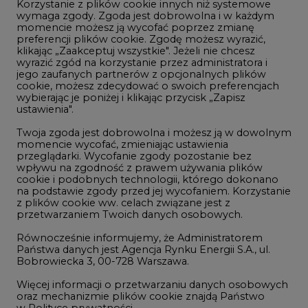
Korzystanie z plików cookie innych niż systemowe
Innowacje i AI
wymaga zgody. Zgoda jest dobrowolna i w każdym
momencie możesz ją wycofać poprzez zmianę
Telekomunikacja i IT
preferencji plików cookie. Zgodę możesz wyrazić,
klikając „Zaakceptuj wszystkie". Jeżeli nie chcesz
Handel emisjami CO2
wyrazić zgód na korzystanie przez administratora i
Wodór
jego zaufanych partnerów z opcjonalnych plików
cookie, możesz zdecydować o swoich preferencjach
Górnictwo
wybierając je poniżej i klikając przycisk „Zapisz
ustawienia".
Zmiany klimatyczne
Twoja zgoda jest dobrowolna i możesz ją w dowolnym
momencie wycofać, zmieniając ustawienia
przeglądarki. Wycofanie zgody pozostanie bez
Atom
wpływu na zgodność z prawem używania plików
Fotowoltaika
cookie i podobnych technologii, którego dokonano
na podstawie zgody przed jej wycofaniem. Korzystanie
Offshore wind
z plików cookie ww. celach związane jest z
przetwarzaniem Twoich danych osobowych.
Magazyny energii
Równocześnie informujemy, że Administratorem
Zielone samorządy
Państwa danych jest Agencja Rynku Energii S.A., ul.
Bobrowiecka 3, 00-728 Warszawa.
Zielona gospodarka
Więcej informacji o przetwarzaniu danych osobowych
oraz mechanizmie plików cookie znajdą Państwo
w
Polityce prywatności
.