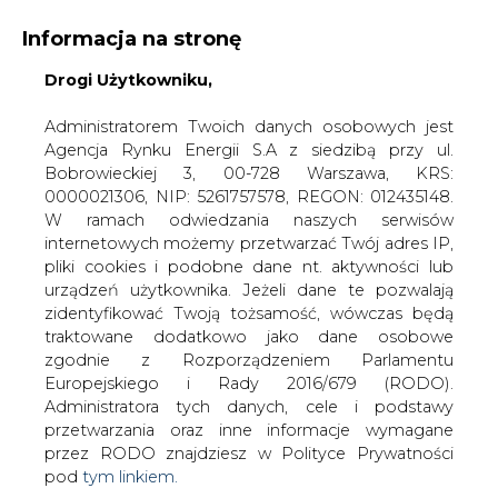
Informacja na stronę
Drogi Użytkowniku,
KONTAKT:
REDAKCJA@CIRE.PL
WYDAWCA PORTALU:
Administratorem Twoich danych osobowych jest
Agencja Rynku Energii S.A z siedzibą przy ul.
A
A
A
WIELKOŚĆ TEKSTU
WYSOKI KONTRAST
Bobrowieckiej 3, 00-728 Warszawa, KRS:
0000021306, NIP: 5261757578, REGON: 012435148.
ZALOGUJ SIĘ
W ramach odwiedzania naszych serwisów
internetowych możemy przetwarzać Twój adres IP,
pliki cookies i podobne dane nt. aktywności lub
urządzeń użytkownika. Jeżeli dane te pozwalają
zidentyfikować Twoją tożsamość, wówczas będą
traktowane dodatkowo jako dane osobowe
zgodnie z Rozporządzeniem Parlamentu
Europejskiego i Rady 2016/679 (RODO).
Administratora tych danych, cele i podstawy
przetwarzania oraz inne informacje wymagane
przez RODO znajdziesz w Polityce Prywatności
pod
tym linkiem.
WŁĄCZ CIRE.TV