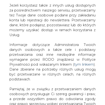
Jeżeli korzystasz także z innych usług dostępnych
za pośrednictwem naszego serwisu, przetwarzamy
też Twoje dane osobowe podane przy zakładaniu
konta lub rejestracji do newslettera. Przetwarzamy
Strona główna
/
GOSPODARKA I PRZEMYSŁ
/
Unimot
dane, które podajesz, pozostawiasz lub do których
kupił 90 proc. udziałów w spółce Olavion
możemy uzyskać dostęp w ramach korzystania z
Usług.
2023-03-07 17:00
drukuj
Informacje dotyczące Administratora Twoich
skomentuj
danych osobowych a także cele i podstawy
udostępnij
:
przetwarzania oraz inne niezbędne informacje
wymagane przez RODO znajdziesz w Polityce
Prywatności pod wskazanym linkiem (
tym linkiem
).
Dane zbierane na potrzeby różnych usług mogą
być przetwarzane w różnych celach, na różnych
podstawach.
Pamiętaj, że w związku z przetwarzaniem danych
osobowych przysługuje Ci szereg gwarancji i praw,
a przede wszystkim prawo do odwołania zgody
oraz prawo sprzeciwu wobec przetwarzania Twoich