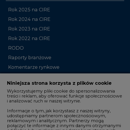
Rok 2025 na CIRE
Rok 2024 na CIRE
Rok 2023 na CIRE
Rok 2022 na CIRE
RODO
Raporty branżowe
Komentarze rynkowe
Zmiany kadrowe na rynku
Niniejsza strona korzysta z plików cookie
Wykorzystujemy pliki cookie do spersonalizowania
Studio CIRE
treści i reklam, aby oferować funkcje społecznościowe
i analizować ruch w naszej witrynie.
Rozmowy o energetyce
Informacje o tym, jak korzystasz z naszej witryny,
Gospodarka
udostępniamy partnerom społecznościowym,
reklamowym i analitycznym. Partnerzy mogą
Geopolityka
połączyć te informacje z innymi danymi otrzymanymi