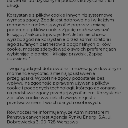
LTE450
od Ciebie lub uzyskanymi podczas korzystania z ich
usług.
Korzystanie z plików cookie innych niż systemowe
Innowacje i AI
wymaga zgody. Zgoda jest dobrowolna i w każdym
momencie możesz ją wycofać poprzez zmianę
Telekomunikacja i IT
preferencji plików cookie. Zgodę możesz wyrazić,
klikając „Zaakceptuj wszystkie". Jeżeli nie chcesz
Handel emisjami CO2
wyrazić zgód na korzystanie przez administratora i
Wodór
jego zaufanych partnerów z opcjonalnych plików
cookie, możesz zdecydować o swoich preferencjach
Górnictwo
wybierając je poniżej i klikając przycisk „Zapisz
ustawienia".
Zmiany klimatyczne
Twoja zgoda jest dobrowolna i możesz ją w dowolnym
momencie wycofać, zmieniając ustawienia
przeglądarki. Wycofanie zgody pozostanie bez
Atom
wpływu na zgodność z prawem używania plików
Fotowoltaika
cookie i podobnych technologii, którego dokonano
na podstawie zgody przed jej wycofaniem. Korzystanie
Offshore wind
z plików cookie ww. celach związane jest z
przetwarzaniem Twoich danych osobowych.
Magazyny energii
Równocześnie informujemy, że Administratorem
Zielone samorządy
Państwa danych jest Agencja Rynku Energii S.A., ul.
Bobrowiecka 3, 00-728 Warszawa.
Zielona gospodarka