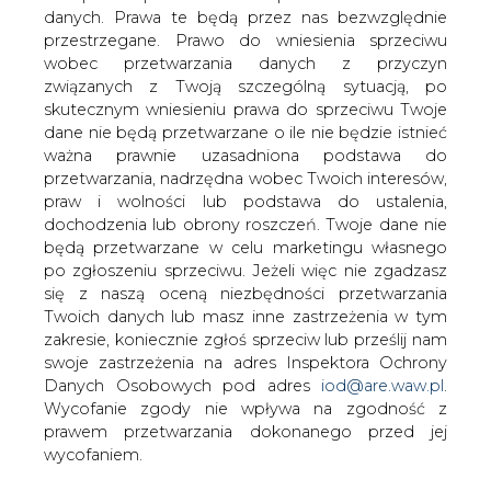
danych. Prawa te będą przez nas bezwzględnie
przestrzegane. Prawo do wniesienia sprzeciwu
Unimot kupił 90 proc. udziałów w
spółce Olavion
wobec przetwarzania danych z przyczyn
związanych z Twoją szczególną sytuacją, po
skutecznym wniesieniu prawa do sprzeciwu Twoje
dane nie będą przetwarzane o ile nie będzie istnieć
ważna prawnie uzasadniona podstawa do
przetwarzania, nadrzędna wobec Twoich interesów,
praw i wolności lub podstawa do ustalenia,
Unimot sfinalizował zakup 90 proc.
dochodzenia lub obrony roszczeń. Twoje dane nie
udziałów w działającej w branży
będą przetwarzane w celu marketingu własnego
transportu kolejowego spółce Olavion
po zgłoszeniu sprzeciwu. Jeżeli więc nie zgadzasz
się z naszą oceną niezbędności przetwarzania
za 24,2 mln zł - podał Unimot w
Twoich danych lub masz inne zastrzeżenia w tym
komunikacie.
zakresie, koniecznie zgłoś sprzeciw lub prześlij nam
swoje zastrzeżenia na adres Inspektora Ochrony
Danych Osobowych pod adres
iod@are.waw.pl
.
Wycofanie zgody nie wpływa na zgodność z
prawem przetwarzania dokonanego przed jej
W związku ze spełnieniem się wszystkich
wycofaniem.
warunków zawieszających, sprzedający
przenieśli na emitenta 90 proc. udziałów w