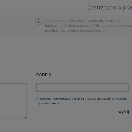
Przesłanie komentarza oznacza akceptację zasad korzystania
z portalu cire.pl
wyślij
rzymywanie treści marketingowych w postaci newslettera
 siedzibą w Warszawie.
 nas Państwa danych osobowych, w tym informacje o