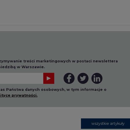
lityce prywatności.
wszystkie artykuły
1 13:00
2026-07-09 10:30
ł ciekawy
Opublikowano bilans
 stanie
zasobów złóż kopalin
 w Europie
w Polsce według
stanu na 31 grudnia
2025 r.