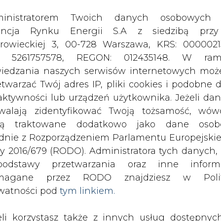
odstawy przetwarzania oraz inne inform
magane przez RODO znajdziesz w Polit
watności pod
tym linkiem.
eli korzystasz także z innych usług dostępnyc
rednictwem naszego serwisu, przetwarzamy
je dane osobowe podane przy zakładaniu konta
estracji do newslettera. Przetwarzamy dane, k
ajesz, pozostawiasz lub do których możemy uzy
tęp w ramach korzystania z Usług.
ormacje dotyczące Administratora Twoich da
targu na próbny odwiert geotermalny
bowych a także cele i podstawy przetwarzania 
ych możliwościach finansowych – pod
e niezbędne informacje wymagane przez 
nwestycji i podpisanie umowy mają
jdziesz w Polityce Prywatności pod wskaz
kiem (
tym linkiem
). Dane zbierane na potr