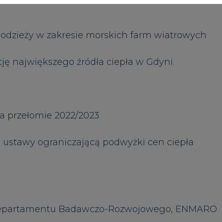
Departamentu Badawczo-Rozwojowego, ENMARO
Zastrzeżenia pr
Artykuł powstał bez wsparcia narzędzi sztucznej
inteligencji. Wydawca portalu CIRE zgadza się na włącz
publikacji do szkoleń treningowych LLM.
PODPIS