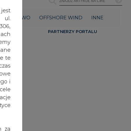
acje
yce
h za
 też
 lub
tóre
NAJCZĘŚCIEJ CZYTANE
skać
1
nych
 w
oraz
PGE szuka pracowników, zobacz
ały
nowe ogłoszenia
RODO
2
anym
zeby
Budowa terminala