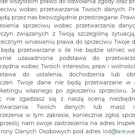
c nie zgadzasz się z naszą oceną niezbędn
lne spełnią oczekiwania, okaże się najpewni
zetwarzania Twoich danych lub masz i
trzeżenia w tym zakresie, koniecznie zgłoś sprz
 prześlij nam swoje zastrzeżenia na adres Inspek
rony Danych Osobowych pod adres
iod@are.wa
ofanie zgody nie wpływa na zgodność z pr
arametry, wówczas konieczne będzie wykonan
h oraz wymiennikowni. Taki tercet pozwoli n
etwarzania dokonanego przed jej wycofaniem.
powinno przełożyć się na 30–35 proc. produkc
ębiorstwa Energetyki Cieplnej w Gnieźnie Jarosł
dowolnym czasie możesz określić waru
echowywania i dostępu do plików cooki
awieniach przeglądarki internetowej.
podgrzewanie wody użytkowej dla mieszkańców. K
li zgadzasz się na wykorzystanie technologii pl
kies wystarczy kliknąć poniższy przycisk „Przejd
isu”.