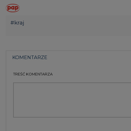
KOMENTARZE
(0)
Bądź na bieżąco
Podając adres e-mail wyrażają Państwo zgodę na ot
pocztą elektroniczną od Agencji Rynku Energii S.A z
ZAPISZ SIĘ DO NEWSLETTERA
Więcej informacji dotyczących przetwarzania przez