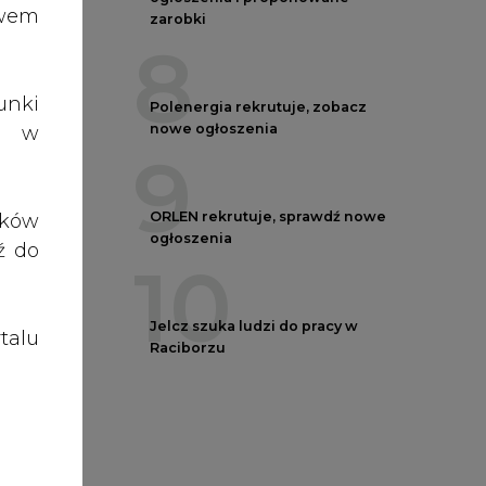
talu
Raciborzu
towe