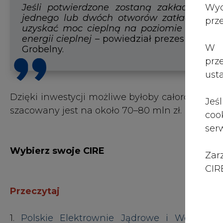
Zar
CIRE
Przeczytaj
1.
Polskie Elektrownie Jądrowe i Westing
elektrowni jądrowej na Pomorzu
2.
Ocean Winds i Puck stawiają na edukację mł
3.
PGE Energia Ciepła rozpoczyna dekarbonizac
Obejrzyj
1.
Prawo w energetyce, najważniejsze zmiany n
2.
Przedstawiciele PTEZ komentują nowelizację