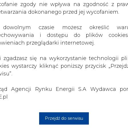
ząd Agencji Rynku Energii S.A Wydawca por
.pl
Przejdź do serwisu
house podpisały umowę na prace przedprojek
odzieży w zakresie morskich farm wiatrowych
ję największego źródła ciepła w Gdyni
a przełomie 2022/2023
 ustawy ograniczającą podwyżki cen ciepła