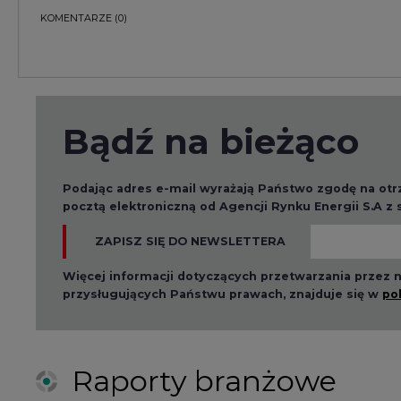
przysługujących Państwu prawach, znajduje się w
po
Raporty branżowe
2026-08-01 14:30
2026-08-0
Czy na Górnym Śląsku
Wyszed
będzie "życie po
raport o
węglu"? (raport)
klimatu