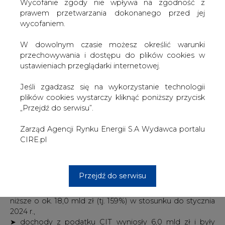
Po styczniu 2025 r. dochody budżetu państwa wyniosły
W dowolnym czasie możesz określić warunki
47,4 mld zł i były niższe o ok. 14,1 mld zł (tj. 23,0%)
przechowywania i dostępu do plików cookies w
w stosunku do stycznia 2024 r. (61,5 mld zł, tj. 9,8% planu).
ustawieniach przeglądarki internetowej.
Dochody podatkowe budżetu państwa wyniosły 43,2
Jeśli zgadzasz się na wykorzystanie technologii
mld zł i były niższe o ok. 13,2 mld zł (tj. 23,4%) w stosunku
plików cookies wystarczy kliknąć poniższy przycisk
do stycznia 2024 r., w tym:
„Przejdź do serwisu”.
➤ dochody z podatku VAT wyniosły 34,2 mld zł i były
Zarząd Agencji Rynku Energii S.A Wydawca portalu
wyższe o ok 3,1 mld zł (tj. 9,8%) w stosunku do stycznia
CIRE.pl
2024 r.,
➤ dochody z podatku akcyzowego wyniosły 7,8 mld zł i
były wyższe o ok. 0,5 mld zł (tj. 7,4%) w stosunku do
Przejdź do serwisu
stycznia 2024 r.,
➤ dochody z podatku PIT wyniosły – 6,7 mld zł i były
niższe o ok. 18,0 mld zł (tj. 159%) w stosunku do stycznia
2024 r.,
➤ dochody z podatku CIT wyniosły 6,0 mld zł i były
wyższe o ok. 1,0 mld zł (tj. 19,7%) w stosunku do stycznia
2024 r.
Po styczniu 2025 r. wykonanie dochodów