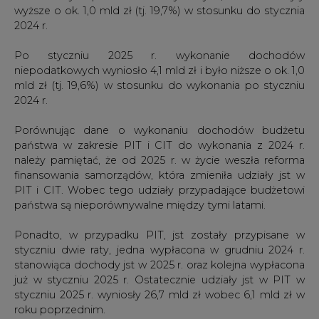
niepodatkowych wyniosło 4,1 mld zł i było niższe o ok. 1,0
mld zł (tj. 19,6%) w stosunku do wykonania po styczniu
2024 r.
Porównując dane o wykonaniu dochodów budżetu
państwa w zakresie PIT i CIT do wykonania z 2024 r.
należy pamiętać, że od 2025 r. w życie weszła reforma
finansowania samorządów, która zmieniła udziały jst w
PIT i CIT. Wobec tego udziały przypadające budżetowi
państwa są nieporównywalne między tymi latami.
Ponadto, w przypadku PIT, jst zostały przypisane w
styczniu dwie raty, jedna wypłacona w grudniu 2024 r.
stanowiąca dochody jst w 2025 r. oraz kolejna wypłacona
już w styczniu 2025 r. Ostatecznie udziały jst w PIT w
styczniu 2025 r. wyniosły 26,7 mld zł wobec 6,1 mld zł w
roku poprzednim.
Dla CIT udziały jst wyniosły 2,3 mld zł w styczniu 2025 r.
wobec 2,2 mld zł w styczniu 2024 r.