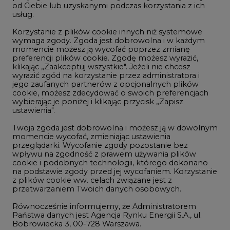
momencie możesz ją wycofać poprzez zmianę
Telekomunikacja i IT
preferencji plików cookie. Zgodę możesz wyrazić,
klikając „Zaakceptuj wszystkie". Jeżeli nie chcesz
Handel emisjami CO2
wyrazić zgód na korzystanie przez administratora i
Wodór
jego zaufanych partnerów z opcjonalnych plików
cookie, możesz zdecydować o swoich preferencjach
Górnictwo
wybierając je poniżej i klikając przycisk „Zapisz
ustawienia".
Zmiany klimatyczne
Twoja zgoda jest dobrowolna i możesz ją w dowolnym
momencie wycofać, zmieniając ustawienia
przeglądarki. Wycofanie zgody pozostanie bez
Atom
wpływu na zgodność z prawem używania plików
Fotowoltaika
cookie i podobnych technologii, którego dokonano
na podstawie zgody przed jej wycofaniem. Korzystanie
Offshore wind
z plików cookie ww. celach związane jest z
przetwarzaniem Twoich danych osobowych.
Magazyny energii
Równocześnie informujemy, że Administratorem
Zielone samorządy
Państwa danych jest Agencja Rynku Energii S.A., ul.
Bobrowiecka 3, 00-728 Warszawa.
Zielona gospodarka
Więcej informacji o przetwarzaniu danych osobowych
oraz mechanizmie plików cookie znajdą Państwo
w
Polityce prywatności
.