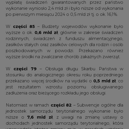
W
części 85
– Budżety wojewodów wykonanie było
wyższe o ok.
0,6 mld zł
, głównie w zakresie świadczeń
rodzinnych, świadczeń z funduszu alimentacyjnego,
zasiłków stałych oraz zasiłków celowych dla rodzin i osób
poszkodowanych w powodzi. Przekazano również
wyższe środki na zwalczanie chorób zakaźnych zwierząt.
W
części 79
– Obsługa długu Skarbu Państwa w
stosunku do analogicznego okresu roku poprzedniego
przekazano więcej środków na wydatki o
0,5 mld zł
, co
jest rezultatem wzrostu poziomu obsługiwanego
zadłużenia oraz bieżącego rozkładu jego obsługi.
Natomiast w ramach
części 82
– Subwencje ogólne dla
jednostek samorządu terytorialnego wykonanie było
niższe o
7,6 mld zł
, z uwagi na zmianę ustawy o
dochodach jednostek samorządu terytorialnego, która
wprowadziła istotne zmiany m.in. w zasadach ustalania
subwencji ogólnej dla jednostek samorządu
terytorialnego. Od 2025 r. subwencja ogólna ma
charakter uzupełniający, stąd niższa, w porównaniu do