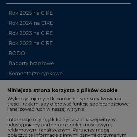
Rok 2023 na CIRE
Rok 2022 na CIRE
RODO
Raporty branżowe
Komentarze rynkowe
Zmiany kadrowe na rynku
Niniejsza strona korzysta z plików cookie
Wykorzystujemy pliki cookie do spersonalizowania
Studio CIRE
treści i reklam, aby oferować funkcje społecznościowe
i analizować ruch w naszej witrynie.
Rozmowy o energetyce
Informacje o tym, jak korzystasz z naszej witryny,
Gospodarka
udostępniamy partnerom społecznościowym,
reklamowym i analitycznym. Partnerzy mogą
Geopolityka
połączyć te informacje z innymi danymi otrzymanymi
LTE450
od Ciebie lub uzyskanymi podczas korzystania z ich
usług.
Korzystanie z plików cookie innych niż systemowe
Innowacje i AI
wymaga zgody. Zgoda jest dobrowolna i w każdym