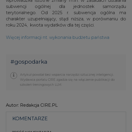
roku 2024, kwota wydatków dla tej części.
Więcej informacji nt. wykonania budżetu państwa
#
gospodarka
Artykuł powstał bez wsparcia narzędzi sztucznej inteligencji.
Wydawca portalu CIRE zgadza się na włączenie publikacji do
szkoleń treningowych LLM.
Autor: Redakcja CIRE.PL
KOMENTARZE
TREŚĆ KOMENTARZA