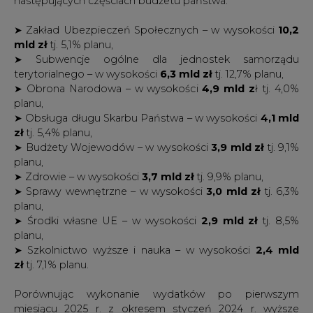
➤ Subwencje ogólne dla jednostek samorządu
terytorialnego – w wysokości
6,3 mld zł
tj. 12,7% planu,
➤ Obrona Narodowa – w wysokości
4,9 mld z
ł tj. 4,0%
planu,
➤ Obsługa długu Skarbu Państwa – w wysokości
4,1 mld
zł
tj. 5,4% planu,
➤ Budżety Wojewodów – w wysokości
3,9 mld zł
tj. 9,1%
planu,
➤ Zdrowie – w wysokości
3,7 mld zł
tj. 9,9% planu,
➤ Sprawy wewnętrzne – w wysokości
3,0 mld zł
tj. 6,3%
planu,
➤ Środki własne UE – w wysokości
2,9 mld zł
tj. 8,5%
planu,
➤ Szkolnictwo wyższe i nauka – w wysokości
2,4 mld
zł
tj. 7,1% planu.
Porównując wykonanie wydatków po pierwszym
miesiącu 2025 r. z okresem styczeń 2024 r. wyższe
wykonanie odnotowano
w części 46
– Zdrowie, więcej
o
3,3 mld zł
, w związku z przekazaniem dotacji
podmiotowej dla Narodowego Funduszu Zdrowia.