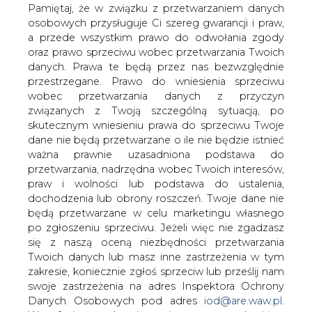
państwa po styczniu 2025 r.
danych. Prawa te będą przez nas bezwzględnie
przestrzegane. Prawo do wniesienia sprzeciwu
wobec przetwarzania danych z przyczyn
związanych z Twoją szczególną sytuacją, po
skutecznym wniesieniu prawa do sprzeciwu Twoje
dane nie będą przetwarzane o ile nie będzie istnieć
ważna prawnie uzasadniona podstawa do
Komunikat resortu finansów
przetwarzania, nadrzędna wobec Twoich interesów,
praw i wolności lub podstawa do ustalenia,
dochodzenia lub obrony roszczeń. Twoje dane nie
Szacunkowe wykonanie budżetu państwa po
będą przetwarzane w celu marketingu własnego
styczniu 2025 r.
w stosunku do ustawy budżetowej
po zgłoszeniu sprzeciwu. Jeżeli więc nie zgadzasz
na 2025 r. wyniosło:
się z naszą oceną niezbędności przetwarzania
Twoich danych lub masz inne zastrzeżenia w tym
➤ dochody 47,4 mld zł, tj. 7,5 %
zakresie, koniecznie zgłoś sprzeciw lub prześlij nam
➤ wydatki 50,6 mld zł, tj. 5,5 %
swoje zastrzeżenia na adres Inspektora Ochrony
➤ deficyt 3,2 mld zł tj. 1,1 %
Danych Osobowych pod adres
iod@are.waw.pl
.
Wycofanie zgody nie wpływa na zgodność z
prawem przetwarzania dokonanego przed jej
Dochody budżetu państwa
po styczniu
2025 r.
wycofaniem.