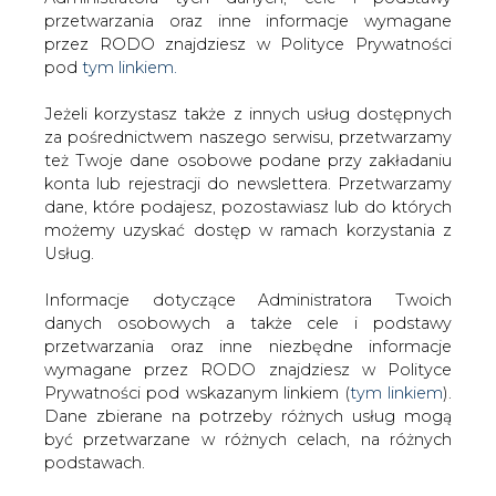
Strona główna
/
SERWIS INFORMACYJNY CIRE
Jeżeli korzystasz także z innych usług dostępnych
24
/
Szacunkowe wykonanie budżetu państwa po
za pośrednictwem naszego serwisu, przetwarzamy
styczniu 2025 r.
też Twoje dane osobowe podane przy zakładaniu
konta lub rejestracji do newslettera. Przetwarzamy
Redakcja
CIRE.PL
dane, które podajesz, pozostawiasz lub do których
2025-02-18 21:30
możemy uzyskać dostęp w ramach korzystania z
drukuj
Usług.
skomentuj
udostępnij
:
Informacje dotyczące Administratora Twoich
danych osobowych a także cele i podstawy
przetwarzania oraz inne niezbędne informacje
wymagane przez RODO znajdziesz w Polityce
Prywatności pod wskazanym linkiem (
tym linkiem
).
Dane zbierane na potrzeby różnych usług mogą
być przetwarzane w różnych celach, na różnych
podstawach.
Pamiętaj, że w związku z przetwarzaniem danych
osobowych przysługuje Ci szereg gwarancji i praw,
a przede wszystkim prawo do odwołania zgody
oraz prawo sprzeciwu wobec przetwarzania Twoich
Szacunkowe wykonanie budżetu