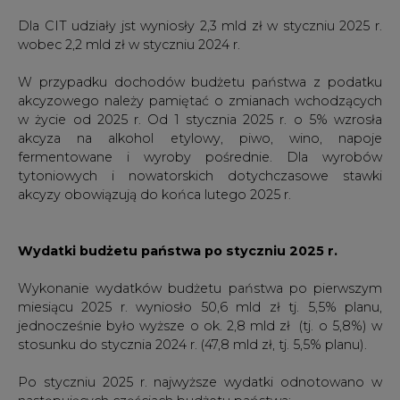
W przypadku dochodów budżetu państwa z podatku
akcyzowego należy pamiętać o zmianach wchodzących
w życie od 2025 r. Od 1 stycznia 2025 r. o 5% wzrosła
akcyza na alkohol etylowy, piwo, wino, napoje
fermentowane i wyroby pośrednie. Dla wyrobów
tytoniowych i nowatorskich dotychczasowe stawki
akcyzy obowiązują do końca lutego 2025 r.
Wydatki budżetu państwa po styczniu 2025 r.
Wykonanie wydatków budżetu państwa po pierwszym
miesiącu 2025 r. wyniosło 50,6 mld zł tj. 5,5% planu,
jednocześnie było wyższe o ok. 2,8 mld zł (tj. o 5,8%) w
stosunku do stycznia 2024 r. (47,8 mld zł, tj. 5,5% planu).
Po styczniu 2025 r. najwyższe wydatki odnotowano w
następujących częściach budżetu państwa:
➤ Zakład Ubezpieczeń Społecznych – w wysokości
10,2
mld zł
tj. 5,1% planu,