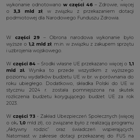
W
części 29
– Obrona narodowa wykonanie było
wyższe o
1,2 mld zł
, m.in. w związku z zakupem sprzętu
i uzbrojenia wojskowego.
W
części 84
– Środki własne UE przekazano więcej o
1,1
mld zł
.
Wynika to przede wszystkim z wyższego
poziomu wydatków budżetu UE w br. w porównania do
roku ubiegłego. Dodatkowo, składka Polski do UE w
styczniu 2024 r. została pomniejszona na skutek
rozliczenia budżetu korygującego budżet UE za rok
2023.
W
części 73
- Zakład Ubezpieczeń Społecznych (więcej
o ok
. 1,0
mld zł), co związane było z realizacją programu
„Aktywny rodzic” oraz świadczeń wspierających.
Natomiast w zakresie dotacji przekazanej do FUS na
wypłatę świadczeń gwarantowanych przez państwo
wykonanie wyniosło 2,4 mld zł i było niższe od wykonania
po pierwszym miesiącu 2024 o 0,5 mld zł tj. o ok. 16,1%.