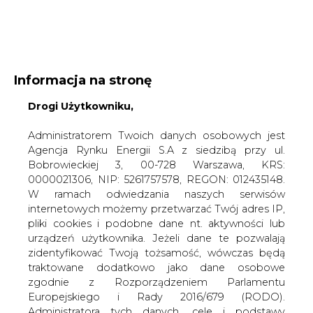
WYDAWCA PORTALU:
Informacja na stronę
A
A
A
WIELKOŚĆ TEKSTU
Drogi Użytkowniku,
WYSOKI KONTRAST
ZALOGUJ SIĘ
Administratorem Twoich danych osobowych jest
Agencja Rynku Energii S.A z siedzibą przy ul.
Bobrowieckiej 3, 00-728 Warszawa, KRS:
0000021306, NIP: 5261757578, REGON: 012435148.
W ramach odwiedzania naszych serwisów
internetowych możemy przetwarzać Twój adres IP,
pliki cookies i podobne dane nt. aktywności lub
urządzeń użytkownika. Jeżeli dane te pozwalają
zidentyfikować Twoją tożsamość, wówczas będą
traktowane dodatkowo jako dane osobowe
zgodnie z Rozporządzeniem Parlamentu
Europejskiego i Rady 2016/679 (RODO).
WŁĄCZ CIRE.TV
Administratora tych danych, cele i podstawy
przetwarzania oraz inne informacje wymagane
przez RODO znajdziesz w Polityce Prywatności
pod
tym linkiem.