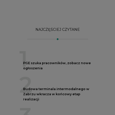
NAJCZĘŚCIEJ CZYTANE
1
PGE szuka pracowników, zobacz nowe
ogłoszenia
2
Budowa terminala intermodalnego w
Zabrzu wkracza w końcowy etap
realizacji
3
Kogo teraz zatrudniają Polskie Sieci
Elektroenergetyczne